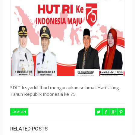
SDIT Irsyadul Ibad mengucapkan selamat Hari Ulang
Tahun Republik Indonesia ke 75.
UCAPAN
RELATED POSTS