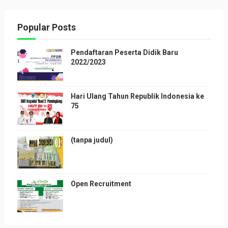
Popular Posts
Pendaftaran Peserta Didik Baru
2022/2023
Hari Ulang Tahun Republik Indonesia ke
75
(tanpa judul)
Open Recruitment