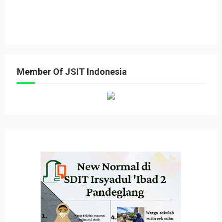
Member Of JSIT Indonesia