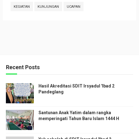
KEGIATAN
KUNJUNGAN
UCAPAN
Recent Posts
Hasil Akreditasi SDIT Irsyadul 'Ibad 2
Pandeglang
Santunan Anak Yatim dalam rangka
memperingati Tahun Baru Islam 1444 H