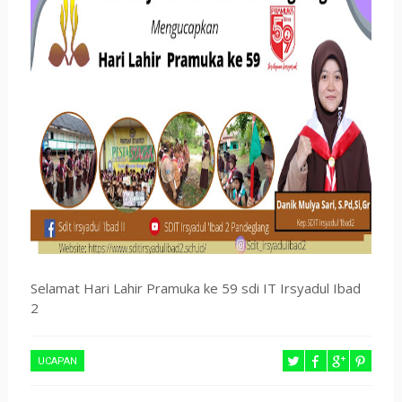
Selamat Hari Lahir Pramuka ke 59 sdi IT Irsyadul Ibad
2
UCAPAN